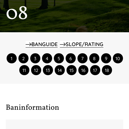
08
BANGUIDE
SLOPE/RATING
1
2
3
4
5
6
7
8
9
10
11
12
13
14
15
16
17
18
Baninformation