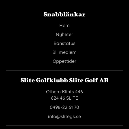
Snabblänkar
Hem
Nyheter
Banstatus
Bli medlem
Öppettider
Slite Golfklubb Slite Golf AB
Othem Klints 446
624 46 SLITE
0498-22 61 70
info@slitegk.se