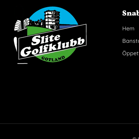
Sna
Hem
Banst
Öppet