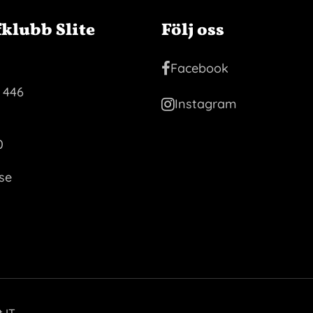
fklubb Slite
Följ oss
Facebook
 446
Instagram
0
se