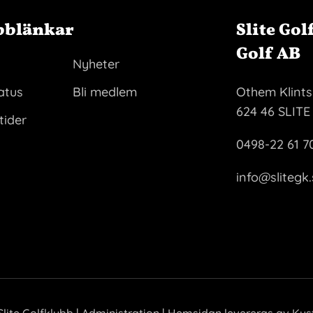
bblänkar
Slite Gol
Golf AB
Nyheter
atus
Bli medlem
Othem Klints
624 46 SLITE
tider
0498-22 61 7
info@slitegk.